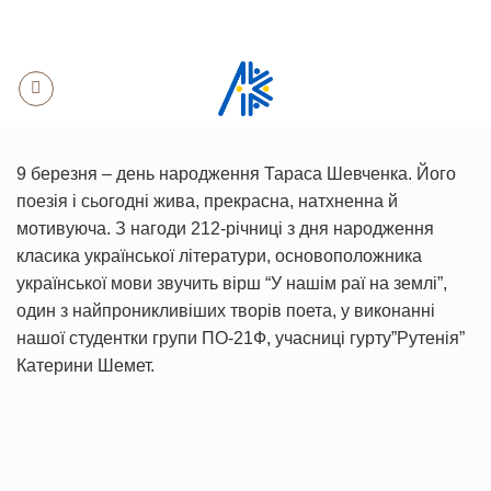
Skip
to
content
9 березня – день народження Тараса Шевченка. Його
поезія і сьогодні жива, прекрасна, натхненна й
мотивуюча. З нагоди 212-річниці з дня народження
класика української літератури, основоположника
української мови звучить вірш “У нашім раї на землі”,
один з найпроникливіших творів поета, у виконанні
нашої студентки групи ПО-21Ф, учасниці гурту”Рутенія”
Катерини Шемет.