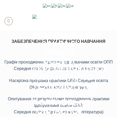
Skip
to
content
ЗАБЕЗПЕЧЕННЯ ПРАКТИЧНОГО НАВЧАННЯ
Графік проходження практики здобувачами освіти ОПП
Середня освіта (Українська мова і література)
Наскрізна програма практики ОПП Середня освіта
(Українська мова і література)
Опитування за результатами проходження практики
здобувачами освіти ОПП
Середня освіта (Українська мова і література)