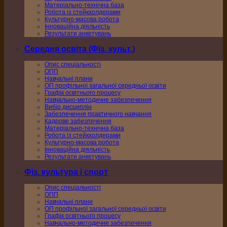
Матеріально-технічна база
Робота із стейкхолдерами
Культурно-масова робота
Інноваційна діяльність
Результати анкетувань
Середня освіта (Фіз. культ.)
Опис спеціальності
ОПП
Навчальні плани
ОП профільної загальної середньої освіти
Графік освітнього процесу
Навчально-методичне забезпечення
Вибір дисциплін
Забезпечення практичного навчання
Кадрове забезпечення
Матеріально-технічна база
Робота із стейкхолдерами
Культурно-масова робота
Інноваційна діяльність
Результати анкетувань
Фіз. культура і спорт
Опис спеціальності
ОПП
Навчальні плани
ОП профільної загальної середньої освіти
Графік освітнього процесу
Навчально-методичне забезпечення