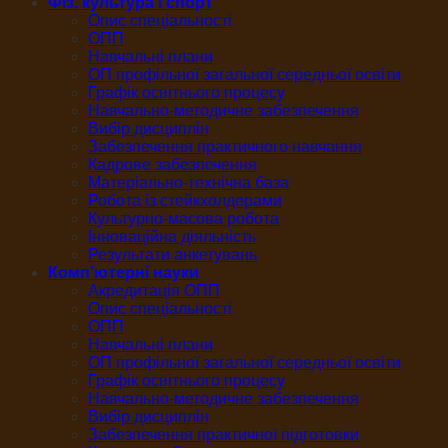
Фіз. культура і спорт
Опис спеціальності
ОПП
Навчальні плани
ОП профільної загальної середньої освіти
Графік освітнього процесу
Навчально-методичне забезпечення
Вибір дисциплін
Забезпечення практичного навчання
Кадрове забезпечення
Матеріально-технічна база
Робота із стейкхолдерами
Культурно-масова робота
Інноваційна діяльність
Результати анкетувань
Комп’ютерні науки
Акредитація ОПП
Опис спеціальності
ОПП
Навчальні плани
ОП профільної загальної середньої освіти
Графік освітнього процесу
Навчально-методичне забезпечення
Вибір дисциплін
Забезпечення практичної підготовки