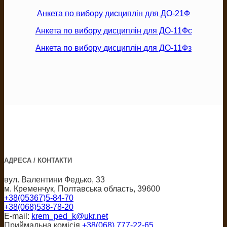
Анкета по вибору дисциплін для ДО-21Ф
Анкета по вибору дисциплін для ДО-11Фс
Анкета по вибору дисциплін для ДО-11Фз
АДРЕСА / КОНТАКТИ
вул. Валентини Федько, 33
м. Кременчук, Полтавська область, 39600
+38(05367)5-84-70
+38(068)538-78-20
E-mail:
krem_ped_k@ukr.net
Приймальна комісія
+38(068) 777-22-65