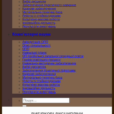
Вибір дисциплін
Забезпечення практичного навчання
Кадрове забезпечення
Матеріально-технічна база
Робота із стейкхолдерами
Культурно-масова робота
Інноваційна діяльність
Результати анкетувань
Комп’ютерні науки
Акредитація ОПП
Опис спеціальності
ОПП
Навчальні плани
ОП профільної загальної середньої освіти
Графік освітнього процесу
Навчально-методичне забезпечення
Вибір дисциплін
Забезпечення практичної підготовки
Кадрове забезпечення
Матеріально-технічна база
Робота із стейкхолдерами
Культурно-масова робота
Інноваційна діяльність
Результати анкетувань
Шукати: