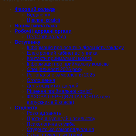
Фаховий коледж
Відділення
Циклові комісії
Нормативна база
Робочі і дорадчі органи
Педагогічна рада
Вступнику
Інформація про освітню діяльність закладу
Електронний кабінет вступника
Контакти приймальної комісії
Інформація про приймальну комісію
Спеціальності 2026 року
Регіональне замовлення 2025
Оголошення
День відкритих дверей
Рішення приймальної комісії
ФАХОВА ПЕРЕДВИЩА ОСВІТА (для
випускників 9 класів)
Студенту
Розклад занять
Протидія булінгу й насильству
Психологічна служба
Студентське самоврядування
Склад студентської ради