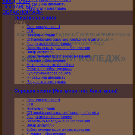
Культурно-масова робота
Інноваційна діяльність
Результати анкетувань
Початкова освіта
Menu
Опис спеціальності
ОПП
КОМУНАЛЬНИЙ ЗАКЛАД ВИЩОЇ ОСВІТИ «КРЕМЕНЧУЦЬКА
Навчальні плани
ГУМАНІТАРНО-ТЕХНОЛОГІЧНА АКАДЕМІЯ»
ОП профільної загальної середньої освіти
Графік освітнього процесу
ПОЛТАВСЬКОЇ ОБЛАСНОЇ РАДИ
Навчально-методичне забезпечення
Вибір дисциплін
«ФАХОВИЙ КОЛЕДЖ»
Забезпечення практичного навчання
Кадрове забезпечення
Матеріально-технічна база
Робота із стейкхолдерами
Культурно-масова робота
Інноваційна діяльність
Результати анкетувань
Середня освіта (Укр. мова і літ. Англ. мова)
Опис спеціальності
ОПП
Навчальні плани
ОП профільної загальної середньої освіти
Графік освітнього процесу
Навчально-методичне забезпечення
Вибір дисциплін
Забезпечення практичного навчання
Кадрове забезпечення