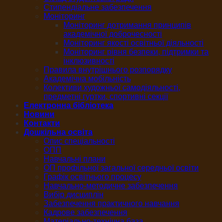
Стипендіальне забезпечення
Моніторинг
Моніторинг дотримання принципів
академічної доброчесності
Моніторинг якості освітньої діяльності
Моніторинг рівня безпеки, підтримки та
інклюзивності
Правила внутрішнього розпорядку
Академічна мобільність
Колективи художньої самодіяльності,
предметні гуртки, спортивні секції
Електронна бібліотека
Новини
Контакти
Дошкільна освіта
Опис спеціальності
ОПП
Навчальні плани
ОП профільної загальної середньої освіти
Графік освітнього процесу
Навчально-методичне забезпечення
Вибір дисциплін
Забезпечення практичного навчання
Кадрове забезпечення
Матеріально-технічна база