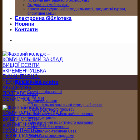
Правила внутрішнього розпорядку
Академічна мобільність
Колективи художньої самодіяльності, предметні гуртки,
спортивні секції
Електронна бібліотека
Новини
Контакти
Дошкільна освіта
Опис спеціальності
ОПП
Навчальні плани
ОП профільної загальної середньої освіти
Графік освітнього процесу
Навчально-методичне забезпечення
Вибір дисциплін
Забезпечення практичного навчання
Кадрове забезпечення
Матеріально-технічна база
Робота із стейкхолдерами