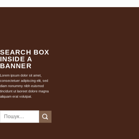
SEARCH BOX
INSIDE A
BANNER
Lorem ipsum dolor sit amet,
consectetuer adipiscing elit, sed
diam nonummy nibh euismod
tincidunt ut laoreet dolore magna
aliquam erat volutpat.
Шукати: