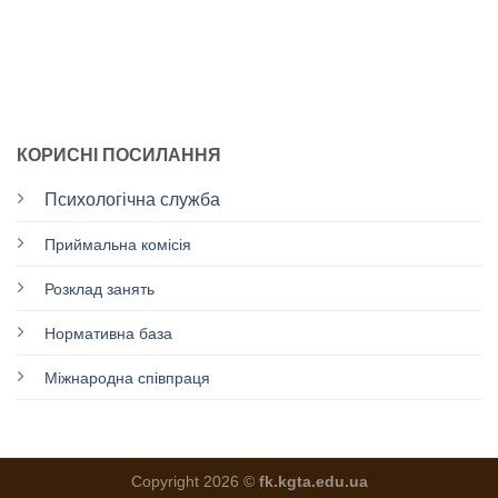
КОРИСНІ ПОСИЛАННЯ
Психологічна служба
Приймальна комісія
Розклад занять
Нормативна база
Міжнародна сп
і
впраця
Copyright 2026 ©
fk.kgta.edu.ua