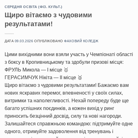
СЕРЕДНЯ ОСВІТА (ФІЗ. КУЛЬТ.)
Щиро вітаємо з чудовими
результатами!
ДАТА
09.03.2026
ОПУБЛІКОВАНО
ФАХОВИЙ КОЛЕДЖ
Цими вихідними вони взяли участь у Чемпіонаті області
з боксу в Кропивницькому та здобули призові місця:
ФРУЛЬ Микола — І місце 🥇
ГЕРАСИМЧУК Нікіта — ІІ місце 🥈
Щиро вітаємо з чудовими результатами! Бажаємо вам
нових яскравих перемог, впевненості у своїх силах,
витримки та наполегливості. Нехай попереду буде ще
багато успішних поєдинків, а кожен вихід у ринг
приносить безцінний досвід, силу та нові нагороди.
Залишайтеся справжньою командою: підтримуйте одне
одного, отримуйте задоволення від тренувань і