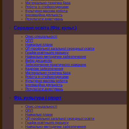
Матеріально-технічна база
Робота із стейкхолдерами
Культурно-масова робота
Інноваційна діяльність
Результати анкетувань
Середня освіта (Фіз. культ.)
Опис спеціальності
ОПП
Навчальні плани
ОП профільної загальної середньої освіти
Графік освітнього процесу
Навчально-методичне забезпечення
Вибір дисциплін
Забезпечення практичного навчання
Кадрове забезпечення
Матеріально-технічна база
Робота із стейкхолдерами
Культурно-масова робота
Інноваційна діяльність
Результати анкетувань
Фіз. культура і спорт
Опис спеціальності
ОПП
Навчальні плани
ОП профільної загальної середньої освіти
Графік освітнього процесу
Навчально-методичне забезпечення