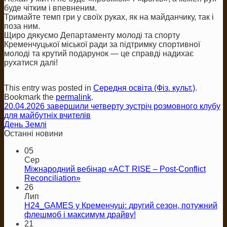
буде чітким і впевненим.
Тримайте темп гри у своїх руках, як на майданчику, так і
поза ним.
Щиро дякуємо Департаменту молоді та спорту
Кременчуцької міської ради за підтримку спортивної
молоді та крутий подарунок — це справді надихає
рухатися далі!
This entry was posted in
Середня освіта (Фіз. культ.)
.
Bookmark the
permalink
.
20.04.2026 завершили четверту зустріч розмовного клубу
для майбутніх вчителів
День Землі
Останні новини
05
Сер
Міжнародний вебінар «ACT RISE – Post-Conflict
Reconciliation»
26
Лип
H24_GAMES у Кременчуці: другий сезон, потужний
флешмоб і максимум драйву!
21