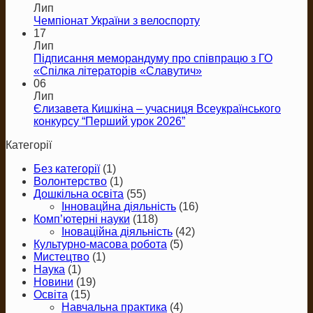
Лип
Чемпіонат України з велоспорту
17
Лип
Підписання меморандуму про співпрацю з ГО
«Спілка літераторів «Славутич»
06
Лип
Єлизавета Кишкіна – учасниця Всеукраїнського
конкурсу “Перший урок 2026”
Категорії
Без категорії
(1)
Волонтерство
(1)
Дошкільна освіта
(55)
Інновацйна діяльність
(16)
Комп’ютерні науки
(118)
Іноваційна діяльність
(42)
Культурно-масова робота
(5)
Мистецтво
(1)
Наука
(1)
Новини
(19)
Освіта
(15)
Навчальна практика
(4)