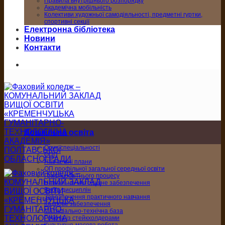
Правила внутрішнього розпорядку
Академічна мобільність
Колективи художньої самодіяльності, предметні гуртки,
спортивні секції
Електронна бібліотека
Новини
Контакти
Дошкільна освіта
Опис спеціальності
ОПП
Навчальні плани
ОП профільної загальної середньої освіти
Графік освітнього процесу
Навчально-методичне забезпечення
Вибір дисциплін
Забезпечення практичного навчання
Кадрове забезпечення
Матеріально-технічна база
Робота із стейкхолдерами