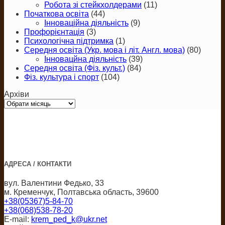
Робота зі стейкхолдерами
(11)
Початкова освіта
(44)
Інноваційна діяльність
(9)
Профорієнтація
(3)
Психологічна підтримка
(1)
Середня освіта (Укр. мова і літ. Англ. мова)
(80)
Інновацйна діяльність
(39)
Середня освіта (Фіз. культ.)
(84)
Фіз. культура і спорт
(104)
Архіви
Архіви
АДРЕСА / КОНТАКТИ
вул. Валентини Федько, 33
м. Кременчук, Полтавська область, 39600
+38(05367)5-84-70
+38(068)538-78-20
E-mail:
krem_ped_k@ukr.net