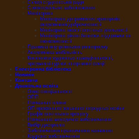
Склад студентської ради
Стипендіальне забезпечення
Моніторинг
Моніторинг дотримання принципів
академічної доброчесності
Моніторинг якості освітньої діяльності
Моніторинг рівня безпеки, підтримки та
інклюзивності
Правила внутрішнього розпорядку
Академічна мобільність
Колективи художньої самодіяльності,
предметні гуртки, спортивні секції
Електронна бібліотека
Новини
Контакти
Дошкільна освіта
Опис спеціальності
ОПП
Навчальні плани
ОП профільної загальної середньої освіти
Графік освітнього процесу
Навчально-методичне забезпечення
Вибір дисциплін
Забезпечення практичного навчання
Кадрове забезпечення