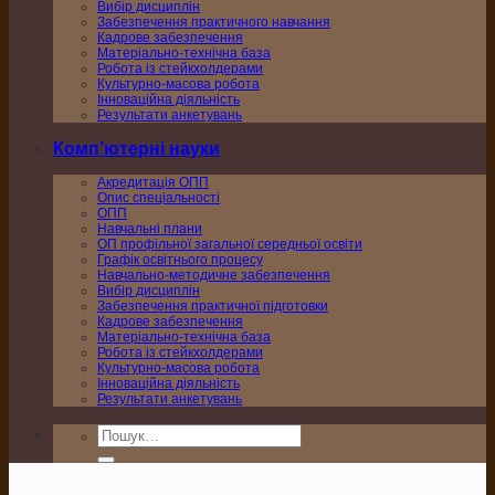
Вибір дисциплін
Забезпечення практичного навчання
Кадрове забезпечення
Матеріально-технічна база
Робота із стейкхолдерами
Культурно-масова робота
Інноваційна діяльність
Результати анкетувань
Комп’ютерні науки
Акредитація ОПП
Опис спеціальності
ОПП
Навчальні плани
ОП профільної загальної середньої освіти
Графік освітнього процесу
Навчально-методичне забезпечення
Вибір дисциплін
Забезпечення практичної підготовки
Кадрове забезпечення
Матеріально-технічна база
Робота із стейкхолдерами
Культурно-масова робота
Інноваційна діяльність
Результати анкетувань
Шукати: