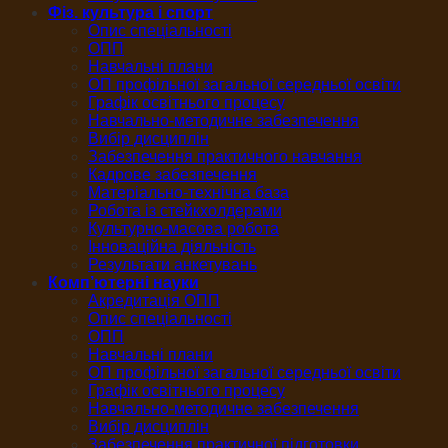
Фіз. культура і спорт
Опис спеціальності
ОПП
Навчальні плани
ОП профільної загальної середньої освіти
Графік освітнього процесу
Навчально-методичне забезпечення
Вибір дисциплін
Забезпечення практичного навчання
Кадрове забезпечення
Матеріально-технічна база
Робота із стейкхолдерами
Культурно-масова робота
Інноваційна діяльність
Результати анкетувань
Комп’ютерні науки
Акредитація ОПП
Опис спеціальності
ОПП
Навчальні плани
ОП профільної загальної середньої освіти
Графік освітнього процесу
Навчально-методичне забезпечення
Вибір дисциплін
Забезпечення практичної підготовки