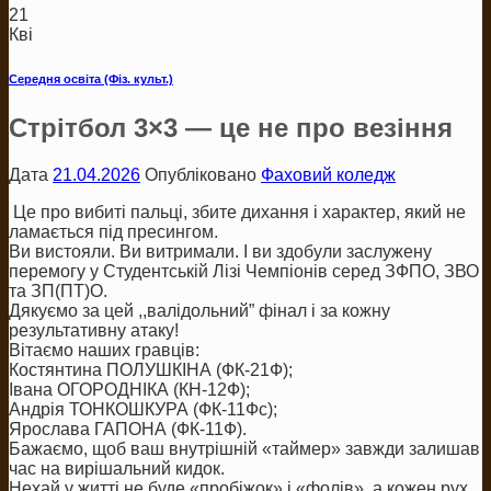
21
Кві
Середня освіта (Фіз. культ.)
Стрітбол 3×3 — це не про везіння
Дата
21.04.2026
Опубліковано
Фаховий коледж
Це про вибиті пальці, збите дихання і характер, який не
ламається під пресингом.
Ви вистояли. Ви витримали. І ви здобули заслужену
перемогу у Студентській Лізі Чемпіонів серед ЗФПО, ЗВО
та ЗП(ПТ)О.
Дякуємо за цей ,,валідольний” фінал і за кожну
результативну атаку!
Вітаємо наших гравців:
Костянтина ПОЛУШКІНА (ФК-21Ф);
Івана ОГОРОДНІКА (КН-12Ф);
Андрія ТОНКОШКУРА (ФК-11Фс);
Ярослава ГАПОНА (ФК-11Ф).
Бажаємо, щоб ваш внутрішній «таймер» завжди залишав
час на вирішальний кидок.
Нехай у житті не буде «пробіжок» і «фолів», а кожен рух