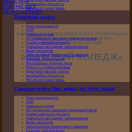
Культурно-масова робота
Інноваційна діяльність
Результати анкетувань
Початкова освіта
Menu
Опис спеціальності
ОПП
КОМУНАЛЬНИЙ ЗАКЛАД ВИЩОЇ ОСВІТИ «КРЕМЕНЧУЦЬКА
Навчальні плани
ГУМАНІТАРНО-ТЕХНОЛОГІЧНА АКАДЕМІЯ»
ОП профільної загальної середньої освіти
Графік освітнього процесу
ПОЛТАВСЬКОЇ ОБЛАСНОЇ РАДИ
Навчально-методичне забезпечення
Вибір дисциплін
«ФАХОВИЙ КОЛЕДЖ»
Забезпечення практичного навчання
Кадрове забезпечення
Матеріально-технічна база
Робота із стейкхолдерами
Культурно-масова робота
Інноваційна діяльність
Результати анкетувань
Середня освіта (Укр. мова і літ. Англ. мова)
Опис спеціальності
ОПП
Навчальні плани
ОП профільної загальної середньої освіти
Графік освітнього процесу
Навчально-методичне забезпечення
Вибір дисциплін
Забезпечення практичного навчання
Кадрове забезпечення