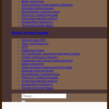
Вибір дисциплін
Забезпечення практичного навчання
Кадрове забезпечення
Матеріально-технічна база
Робота із стейкхолдерами
Культурно-масова робота
Інноваційна діяльність
Результати анкетувань
Комп’ютерні науки
Акредитація ОПП
Опис спеціальності
ОПП
Навчальні плани
ОП профільної загальної середньої освіти
Графік освітнього процесу
Навчально-методичне забезпечення
Вибір дисциплін
Забезпечення практичної підготовки
Кадрове забезпечення
Матеріально-технічна база
Робота із стейкхолдерами
Культурно-масова робота
Інноваційна діяльність
Результати анкетувань
Шукати: