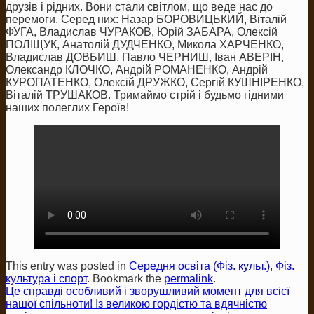
друзів і рідних. Вони стали світлом, що веде нас до
перемоги. Серед них: Назар БОРОВИЦЬКИЙ, Віталій
ФУГА, Владислав ЧУРАКОВ, Юрій ЗАБАРА, Олексій
ПОЛІЩУК, Анатолій ДУДЧЕНКО, Микола ХАРЧЕНКО,
Владислав ДОВБИШ, Павло ЧЕРНИШ, Іван АВЕРІН,
Олександр КЛОЧКО, Андрій РОМАНЕНКО, Андрій
КУРОПАТЕНКО, Олексій ДРУЖКО, Сергій КУШНІРЕНКО,
Віталій ТРУШАКОВ. Тримаймо стрій і будьмо гідними
наших полеглих Героїв!
This entry was posted in
Середня освіта (Фіз. культ.)
,
Фіз.
культура і спорт
. Bookmark the
permalink
.
Це справді особливий і зворушливий момент для всієї
нашої спільноти! Із великою гордістю та вдячністю