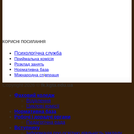
КОРИСНІ ПОСИЛАННЯ
Психологічна служба
Приймальна комісія
Розклад занять
Нормативна база
Міжнародна сп
і
впраця
Copyright 2026 ©
fk.kgta.edu.ua
Фаховий коледж
Відділення
Циклові комісії
Нормативна база
Робочі і дорадчі органи
Педагогічна рада
Вступнику
Інформація про освітню діяльність закладу