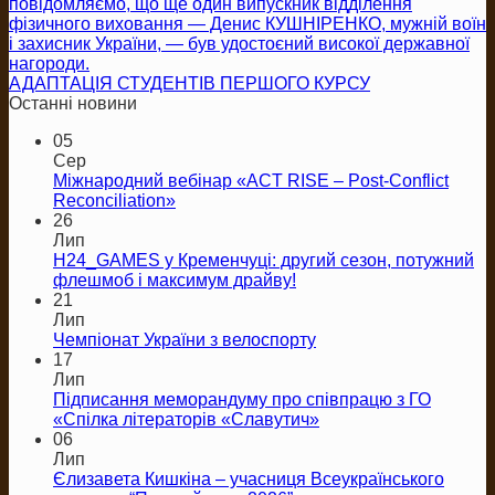
повідомляємо, що ще один випускник відділення
фізичного виховання — Денис КУШНІРЕНКО, мужній воїн
і захисник України, — був удостоєний високої державної
нагороди.
АДАПТАЦІЯ СТУДЕНТІВ ПЕРШОГО КУРСУ
Останні новини
05
Сер
Міжнародний вебінар «ACT RISE – Post-Conflict
Reconciliation»
26
Лип
H24_GAMES у Кременчуці: другий сезон, потужний
флешмоб і максимум драйву!
21
Лип
Чемпіонат України з велоспорту
17
Лип
Підписання меморандуму про співпрацю з ГО
«Спілка літераторів «Славутич»
06
Лип
Єлизавета Кишкіна – учасниця Всеукраїнського