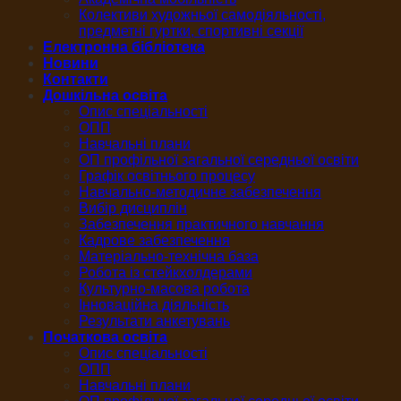
Колективи художньої самодіяльності,
предметні гуртки, спортивні секції
Електронна бібліотека
Новини
Контакти
Дошкільна освіта
Опис спеціальності
ОПП
Навчальні плани
ОП профільної загальної середньої освіти
Графік освітнього процесу
Навчально-методичне забезпечення
Вибір дисциплін
Забезпечення практичного навчання
Кадрове забезпечення
Матеріально-технічна база
Робота із стейкхолдерами
Культурно-масова робота
Інноваційна діяльність
Результати анкетувань
Початкова освіта
Опис спеціальності
ОПП
Навчальні плани