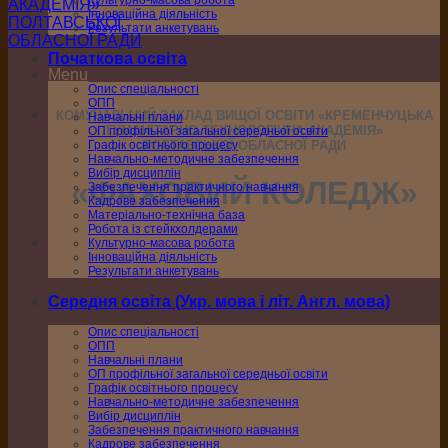
Культурно-масова робота
Інноваційна діяльність
Результати анкетувань
Початкова освіта
Menu
Опис спеціальності
ОПП
КОМУНАЛЬНИЙ ЗАКЛАД ВИЩОЇ ОСВІТИ «КРЕМЕНЧУЦЬКА
Навчальні плани
ГУМАНІТАРНО-ТЕХНОЛОГІЧНА АКАДЕМІЯ»
ОП профільної загальної середньої освіти
Графік освітнього процесу
ПОЛТАВСЬКОЇ ОБЛАСНОЇ РАДИ
Навчально-методичне забезпечення
Вибір дисциплін
«ФАХОВИЙ КОЛЕДЖ»
Забезпечення практичного навчання
Кадрове забезпечення
Матеріально-технічна база
Робота із стейкхолдерами
Культурно-масова робота
Інноваційна діяльність
Результати анкетувань
Середня освіта (Укр. мова і літ. Англ. мова)
Опис спеціальності
ОПП
Навчальні плани
ОП профільної загальної середньої освіти
Графік освітнього процесу
Навчально-методичне забезпечення
Вибір дисциплін
Забезпечення практичного навчання
Кадрове забезпечення