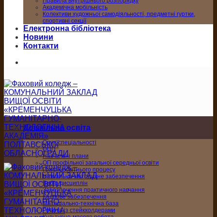
Правила внутрішнього розпорядку
Академічна мобільність
Колективи художньої самодіяльності, предметні гуртки,
спортивні секції
Електронна бібліотека
Новини
Контакти
Дошкільна освіта
Опис спеціальності
ОПП
Навчальні плани
ОП профільної загальної середньої освіти
Графік освітнього процесу
Навчально-методичне забезпечення
Вибір дисциплін
Забезпечення практичного навчання
Кадрове забезпечення
Матеріально-технічна база
Робота із стейкхолдерами