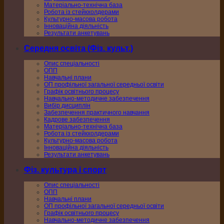
Матеріально-технічна база
Робота із стейкхолдерами
Культурно-масова робота
Інноваційна діяльність
Результати анкетувань
Середня освіта (Фіз. культ.)
Опис спеціальності
ОПП
Навчальні плани
ОП профільної загальної середньої освіти
Графік освітнього процесу
Навчально-методичне забезпечення
Вибір дисциплін
Забезпечення практичного навчання
Кадрове забезпечення
Матеріально-технічна база
Робота із стейкхолдерами
Культурно-масова робота
Інноваційна діяльність
Результати анкетувань
Фіз. культура і спорт
Опис спеціальності
ОПП
Навчальні плани
ОП профільної загальної середньої освіти
Графік освітнього процесу
Навчально-методичне забезпечення