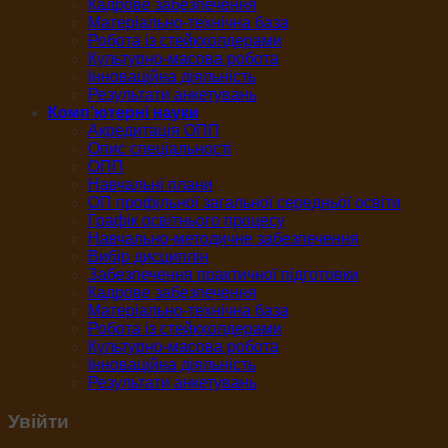
Кадрове забезпечення
Матеріально-технічна база
Робота із стейкхолдерами
Культурно-масова робота
Інноваційна діяльність
Результати анкетувань
Комп’ютерні науки
Акредитація ОПП
Опис спеціальності
ОПП
Навчальні плани
ОП профільної загальної середньої освіти
Графік освітнього процесу
Навчально-методичне забезпечення
Вибір дисциплін
Забезпечення практичної підготовки
Кадрове забезпечення
Матеріально-технічна база
Робота із стейкхолдерами
Культурно-масова робота
Інноваційна діяльність
Результати анкетувань
Увійти