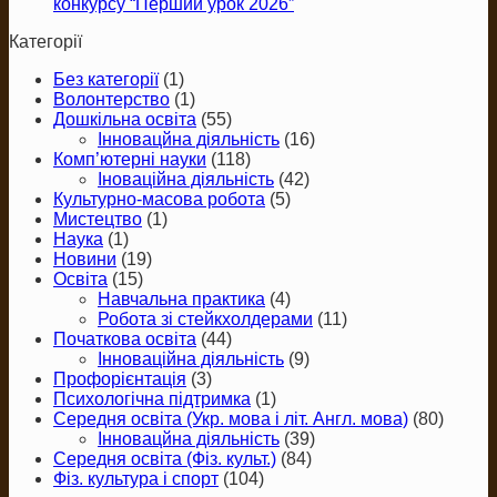
конкурсу “Перший урок 2026”
Категорії
Без категорії
(1)
Волонтерство
(1)
Дошкільна освіта
(55)
Інновацйна діяльність
(16)
Комп’ютерні науки
(118)
Іноваційна діяльність
(42)
Культурно-масова робота
(5)
Мистецтво
(1)
Наука
(1)
Новини
(19)
Освіта
(15)
Навчальна практика
(4)
Робота зі стейкхолдерами
(11)
Початкова освіта
(44)
Інноваційна діяльність
(9)
Профорієнтація
(3)
Психологічна підтримка
(1)
Середня освіта (Укр. мова і літ. Англ. мова)
(80)
Інновацйна діяльність
(39)
Середня освіта (Фіз. культ.)
(84)
Фіз. культура і спорт
(104)