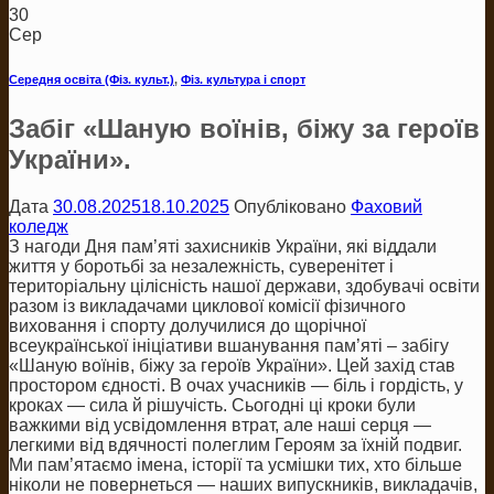
30
Сер
Середня освіта (Фіз. культ.)
,
Фіз. культура і спорт
Забіг «Шаную воїнів, біжу за героїв
України».
Дата
30.08.2025
18.10.2025
Опубліковано
Фаховий
коледж
З нагоди Дня пам’яті захисників України, які віддали
життя у боротьбі за незалежність, суверенітет і
територіальну цілісність нашої держави, здобувачі освіти
разом із викладачами циклової комісії фізичного
виховання і спорту долучилися до щорічної
всеукраїнської ініціативи вшанування пам’яті – забігу
«Шаную воїнів, біжу за героїв України». Цей захід став
простором єдності. В очах учасників — біль і гордість, у
кроках — сила й рішучість. Сьогодні ці кроки були
важкими від усвідомлення втрат, але наші серця —
легкими від вдячності полеглим Героям за їхній подвиг.
Ми пам’ятаємо імена, історії та усмішки тих, хто більше
ніколи не повернеться — наших випускників, викладачів,