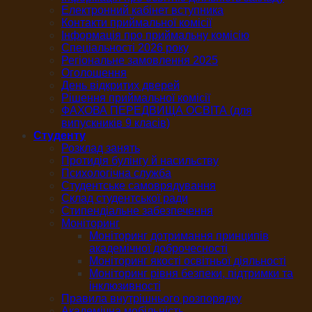
Електронний кабінет вступника
Контакти приймальної комісії
Інформація про приймальну комісію
Спеціальності 2026 року
Регіональне замовлення 2025
Оголошення
День відкритих дверей
Рішення приймальної комісії
ФАХОВА ПЕРЕДВИЩА ОСВІТА (для
випускників 9 класів)
Студенту
Розклад занять
Протидія булінгу й насильству
Психологічна служба
Студентське самоврядування
Склад студентської ради
Стипендіальне забезпечення
Моніторинг
Моніторинг дотримання принципів
академічної доброчесності
Моніторинг якості освітньої діяльності
Моніторинг рівня безпеки, підтримки та
інклюзивності
Правила внутрішнього розпорядку
Академічна мобільність