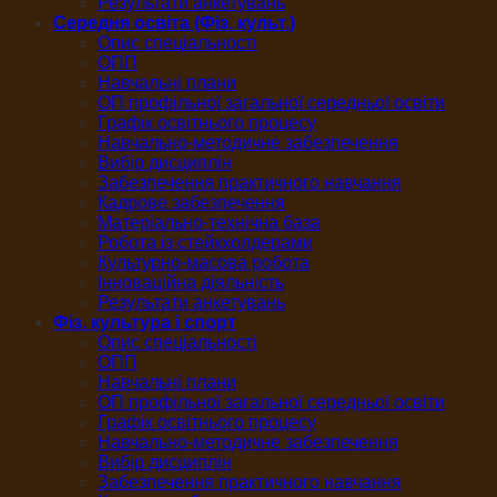
Результати анкетувань
Середня освіта (Фіз. культ.)
Опис спеціальності
ОПП
Навчальні плани
ОП профільної загальної середньої освіти
Графік освітнього процесу
Навчально-методичне забезпечення
Вибір дисциплін
Забезпечення практичного навчання
Кадрове забезпечення
Матеріально-технічна база
Робота із стейкхолдерами
Культурно-масова робота
Інноваційна діяльність
Результати анкетувань
Фіз. культура і спорт
Опис спеціальності
ОПП
Навчальні плани
ОП профільної загальної середньої освіти
Графік освітнього процесу
Навчально-методичне забезпечення
Вибір дисциплін
Забезпечення практичного навчання