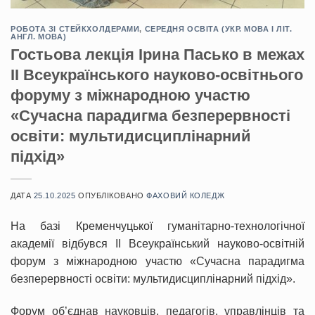
РОБОТА ЗІ СТЕЙКХОЛДЕРАМИ
,
СЕРЕДНЯ ОСВІТА (УКР. МОВА І ЛІТ.
АНГЛ. МОВА)
Гостьова лекція Ірина Пасько в межах
ІІ Всеукраїнського науково-освітнього
форуму з міжнародною участю
«Сучасна парадигма безперервності
освіти: мультидисциплінарний
підхід»
ДАТА
25.10.2025
ОПУБЛІКОВАНО
ФАХОВИЙ КОЛЕДЖ
На базі Кременчуцької гуманітарно-технологічної
академії відбувся ІІ Всеукраїнський науково-освітній
форум з міжнародною участю «Сучасна парадигма
безперервності освіти: мультидисциплінарний підхід».
Форум об’єднав науковців, педагогів, управлінців та