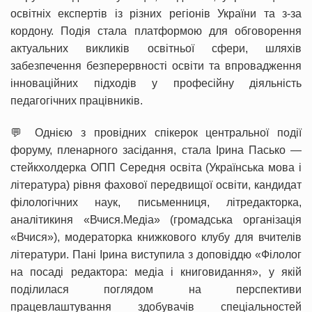
освітніх експертів із різних регіонів України та з-за
кордону. Подія стала платформою для обговорення
актуальних викликів освітньої сфери, шляхів
забезпечення безперервності освіти та впровадження
інноваційних підходів у професійну діяльність
педагогічних працівників.
💬 Однією з провідних спікерок центральної події
форуму, пленарного засідання, стала Ірина Пасько —
стейкхолдерка ОПП Середня освіта (Українська мова і
література) рівня фахової передвищої освіти, кандидат
філологічних наук, письменниця, літредакторка,
аналітикиня «Вчися.Медіа» (громадська організація
«Вчися»), модераторка книжкового клубу для вчителів
літератури. Пані Ірина виступила з доповіддю «Філолог
на посаді редактора: медіа і книговидання», у якій
поділилася поглядом на перспективи
працевлаштування здобувачів спеціальностей