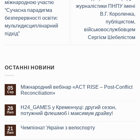
міжнародною участю
журналістики ПНПУ імені
“Сучасна парадигма
В.Г. Короленка,
безперервності освіти:
публіцистом,
мультидисциплінарний
військовослужбовцем
підхід”
Сергієм Шебелістом
ОСТАННІ НОВИНИ
Міжнародний вебінар «ACT RISE – Post-Conflict
05
Сер
Reconciliation»
H24_GAMES у Кременчуці: другий сезон,
26
Лип
потужний флешмоб і максимум драйву!
Чемпіонат України з велоспорту
21
Лип