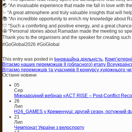
🌏 “An invaluable experience that made me fall in love with th
✨ “A great atmosphere and truly valuable insights that will h
📚 “An incredible opportunity to enrich my knowledge about Ra
🤍 “Such a comforting and positive energy, and a great chance 
🤩 “Personal stories about Ramadan made the meeting so spec
Thank you to the organisers and the speaker for creating such
#GoGlobal2026 #GoGlobal
This entry was posted in
Інновацйна діяльність
,
Комп’ютерні
Вітаємо наших переможців ІІ (обласного) етапу Всеукраїнсь
Вітаємо переможців та учасників ІІ конкурсу художнього ч
Останні новини
05
Сер
Міжнародний вебінар «ACT RISE – Post-Conflict Recon
26
Лип
H24_GAMES у Кременчуці: другий сезон, потужний ф
21
Лип
Чемпіонат України з велоспорту