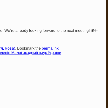
ge. We’re already looking forward to the next meeting! 🌍✨
гл. мова)
. Bookmark the
permalink
.
членів Малої академії наук України