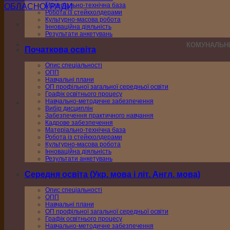
Матеріально-технічна база
Робота із стейкхолдерами
Культурно-масова робота
Menu
Інноваційна діяльність
Результати анкетувань
КОМУНАЛЬНИ
Початкова освіта
Опис спеціальності
ОПП
Навчальні плани
ОП профільної загальної середньої освіти
Графік освітнього процесу
Навчально-методичне забезпечення
Вибір дисциплін
Забезпечення практичного навчання
Кадрове забезпечення
Матеріально-технічна база
Робота із стейкхолдерами
Культурно-масова робота
Інноваційна діяльність
Результати анкетувань
Середня освіта (Укр. мова і літ. Англ. мова)
Опис спеціальності
ОПП
Навчальні плани
ОП профільної загальної середньої освіти
Графік освітнього процесу
Навчально-методичне забезпечення