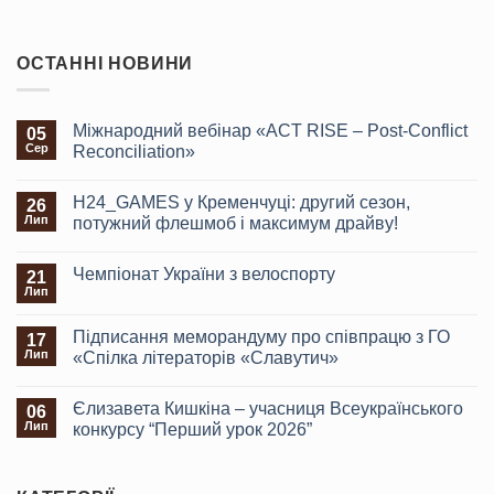
ОСТАННІ НОВИНИ
Міжнародний вебінар «ACT RISE – Post-Conflict
05
Сер
Reconciliation»
H24_GAMES у Кременчуці: другий сезон,
26
Лип
потужний флешмоб і максимум драйву!
Чемпіонат України з велоспорту
21
Лип
Підписання меморандуму про співпрацю з ГО
17
Лип
«Спілка літераторів «Славутич»
Єлизавета Кишкіна – учасниця Всеукраїнського
06
Лип
конкурсу “Перший урок 2026”