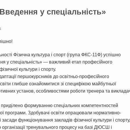
Введення у спеціальність»
Ж
пішно!
ності Фізична культура і спорт (група ФКС-11Ф) успішно
ня у спеціальність» — важливий етап професійного
ізичної культури і спорту.
аптації першокурсників до освітньо-професійного
світи глибше ознайомитися зі специфікою майбутньої
ортивних установ, особливостями роботи тренера та виклада
о приділено формуванню спеціальних компетентностей
ної програми. Здобувачі освіти опрацювали нормативно-
 засади функціонування закладів фізичної культури і спорту
 організації тренувального процесу на базі ДЮСШ і