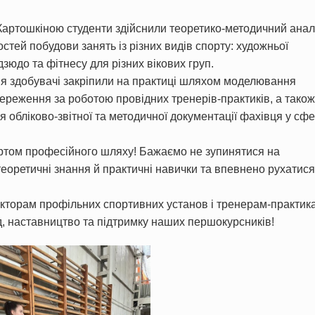
Картошкіною студенти здійснили теоретико-методичний анал
остей побудови занять із різних видів спорту: художньої
 дзюдо та фітнесу для різних вікових груп.
ння здобувачі закріпили на практиці шляхом моделювання
тереження за роботою провідних тренерів-практиків, а також
обліково-звітної та методичної документації фахівця у сфе
артом професійного шляху! Бажаємо не зупинятися на
еоретичні знання й практичні навички та впевнено рухатися
кторам профільних спортивних установ і тренерам-практик
д, наставництво та підтримку наших першокурсників!