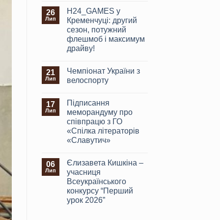
H24_GAMES у
26
Лип
Кременчуці: другий
сезон, потужний
флешмоб і максимум
драйву!
Чемпіонат України з
21
Лип
велоспорту
Підписання
17
Лип
меморандуму про
співпрацю з ГО
«Спілка літераторів
«Славутич»
Єлизавета Кишкіна –
06
Лип
учасниця
Всеукраїнського
конкурсу “Перший
урок 2026”