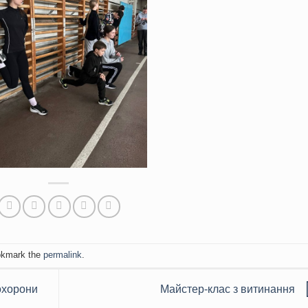
okmark the
permalink
.
охорони
Майстер-клас з витинання