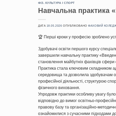
ФІЗ. КУЛЬТУРА І СПОРТ
Навчальна практика «
ДАТА
18.05.2026
ОПУБЛІКОВАНО
ФАХОВИЙ КОЛЕД
🏆 Перші кроки у професію зроблено ус
Здобувачі освіти першого курсу спеціаль
завершили навчальну практику «Введен
становлення майбутніх фахівців сфери ф
Практика стала ключовим складником ад
середовища та дозволила здобувачам о
професійної діяльності, структурою сп
фізичного виховання.
Упродовж практики особливу увагу бул
відповідно до вимог освітньо-професій
правову базу та організаційно-методичні
ознайомилися з сучасними підходами до