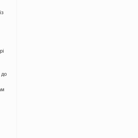
із
рі
 до
ам