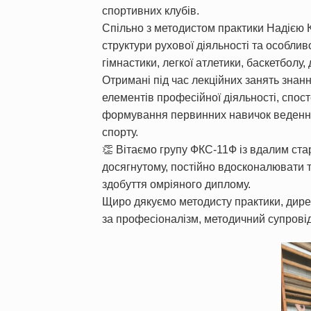
спортивних клубів.
Спільно з методистом практики Надією 
структури рухової діяльності та особлив
гімнастики, легкої атлетики, баскетболу,
Отримані під час лекційних занять зна
елементів професійної діяльності, спос
формування первинних навичок ведення 
спорту.
👏 Вітаємо групу ФКС-11Ф із вдалим ст
досягнутому, постійно вдосконалювати т
здобуття омріяного диплому.
Щиро дякуємо методисту практики, дире
за професіоналізм, методичний супрові