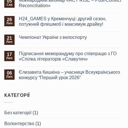
Міжнародний вебінар «ACT RISE – Post-Conflict
05
Сер
Reconciliation»
H24_GAMES у Кременчуці: другий сезон,
26
Лип
потужний флешмоб і максимум драйву!
Чемпіонат України з велоспорту
21
Лип
Підписання меморандуму про співпрацю з ГО
17
Лип
«Спілка літераторів «Славутич»
Єлизавета Кишкіна – учасниця Всеукраїнського
06
Лип
конкурсу “Перший урок 2026”
КАТЕГОРІЇ
Без категорії
(1)
Волонтерство
(1)