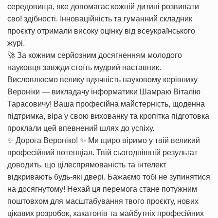
середовища, яке допомагає кожній дитині розвивати
свої здібності. Інноваційність та гуманний складник
проєкту отримали високу оцінку від всеукраїнського
журі.
🚀 За кожним серйозним досягненням молодого
науковця завжди стоїть мудрий наставник.
Висловлюємо велику вдячність науковому керівнику
Вероніки — викладачу інформатики Шамраю Віталію
Тарасовичу! Ваша професійна майстерність, щоденна
підтримка, віра у свою вихованку та кропітка підготовка
проклали цей впевнений шлях до успіху.
✨ Дорога Вероніко! ✨ Ми щиро віримо у твій великий
професійний потенціал. Твій сьогоднішній результат
доводить, що цілеспрямованість та інтелект
відкривають будь-які двері. Бажаємо тобі не зупинятися
на досягнутому! Нехай ця перемога стане потужним
поштовхом для масштабування твого проєкту, нових
цікавих розробок, хакатонів та майбутніх професійних