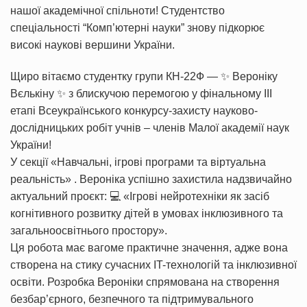
нашої академічної спільноти! Студентство
спеціальності “Комп’ютерні науки” знову підкорює
високі наукові вершини України.
Щиро вітаємо студентку групи КН-22Ф — ✨ Вероніку
Вєлькіну ✨ з блискучою перемогою у фінальному ІІІ
етапі Всеукраїнського конкурсу-захисту науково-
дослідницьких робіт учнів – членів Малої академії наук
України!
У секції «Навчальні, ігрові програми та віртуальна
реальність» . Вероніка успішно захистила надзвичайно
актуальний проєкт: 💻 «Ігрові нейротехніки як засіб
когнітивного розвитку дітей в умовах інклюзивного та
загальноосвітнього простору».
Ця робота має вагоме практичне значення, адже вона
створена на стику сучасних IT-технологій та інклюзивної
освіти. Розробка Вероніки спрямована на створення
безбар’єрного, безпечного та підтримувального