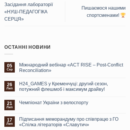
Засідання лабораторії
Пишаємося нашими
«НУШ-ПЕДАГОГІКА
спортсменами!
СЕРЦЯ»
ОСТАННІ НОВИНИ
Міжнародний вебінар «ACT RISE – Post-Conflict
05
Сер
Reconciliation»
H24_GAMES у Кременчуці: другий сезон,
26
Лип
потужний флешмоб і максимум драйву!
Чемпіонат України з велоспорту
21
Лип
Підписання меморандуму про співпрацю з ГО
17
Лип
«Спілка літераторів «Славутич»